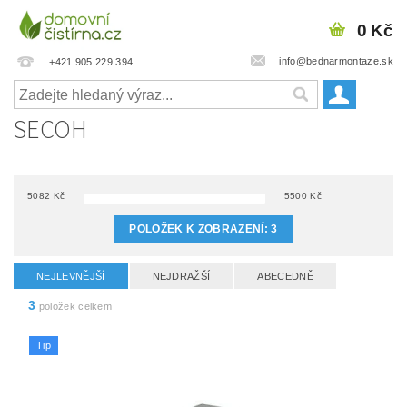
0 Kč
info@bednarmontaze.sk
+421 905 229 394
SECOH
5082
Kč
5500
Kč
POLOŽEK K ZOBRAZENÍ:
3
NEJLEVNĚJŠÍ
NEJDRAŽŠÍ
ABECEDNĚ
3
položek celkem
Tip