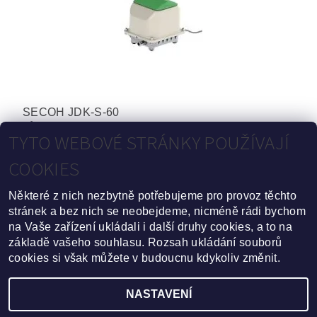
SECOH JDK-S-60
Původně:
6 300 Kč
TYTO WEBOVÉ STRÁNKY POUŽÍVAJÍ
Ušetříte
:
800 Kč (–12 %)
4 545,45 Kč bez DPH
COOKIES
5 500 Kč
Některé z nich nezbytně potřebujeme pro provoz těchto
DETAIL
stránek a bez nich se neobejdeme, nicméně rádi bychom
na Vaše zařízení ukládali i další druhy cookies, a to na
3
položek celkem
základě vašeho souhlasu. Rozsah ukládání souborů
cookies si však můžete v budoucnu kdykoliv změnit.
NASTAVENÍ
Upravit nastavení cookies
2026 ©
Domovní Čistírna.cz
, všechna práva vyhrazena