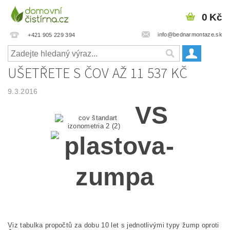
0 Kč
info@bednarmontaze.sk
+421 905 229 394
UŠETŘETE S ČOV AŽ 11 537 KČ
9.3.2016
VS
Viz
tabulka
propočtů
za
dobu
10 let
s
jednotlivými typy
žump
oproti