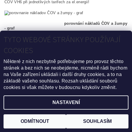
ČOV
VH6
při
jednotlivých
tarifech
za
el.energii
!
porovnání nákladů
ČOV
a
žumpy
-
graf
TYTO WEBOVÉ STRÁNKY POUŽÍVAJÍ
Z
tabulky
vyplývá
rozdíl
nákladů
(
vstupních
i
provozních
)
mezi
plastovou
samonosnou
žumpou
a
ČOV
VH6
při
tarifu
DD6
rozdíl
až
COOKIES
4277
€
za
období
10
-ti
let
,
což
je
po
přepočtu až 11 537 Kč.
Některé z nich nezbytně potřebujeme pro provoz těchto
PŘEDCHOZÍ ČLÁNEK
DALŠÍ ČLÁNEK
stránek a bez nich se neobejdeme, nicméně rádi bychom
na Vaše zařízení ukládali i další druhy cookies, a to na
základě vašeho souhlasu. Rozsah ukládání souborů
cookies si však můžete v budoucnu kdykoliv změnit.
Upravit nastavení cookies
2026 ©
Domovní Čistírna.cz
, všechna práva vyhrazena
NASTAVENÍ
Vytvořil Shoptet
ODMÍTNOUT
SOUHLASÍM